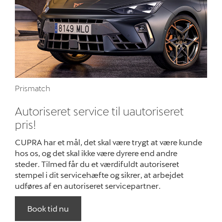
Rustbeskyttelse
5+ serviceefters
Synstjek
MinCUPRA
Prismatch
Kampagner
Autoriseret service til uautoriseret
Skadecenter
pris!
CUPRA har et mål, det skal være trygt at være kunde
Tilbehør
hos os, og det skal ikke være dyrere end andre
steder.
Tilmed får du et værdifuldt autoriseret
Reservedele
stempel i dit servicehæfte og sikrer, at arbejdet
udføres af en autoriseret servicepartner.
Nyheder
Book tid nu