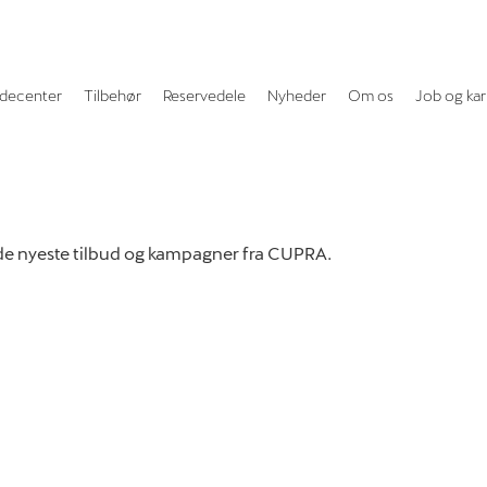
decenter
Tilbehør
Reservedele
Nyheder
Om os
Job og kar
de nyeste tilbud og kampagner fra CUPRA.