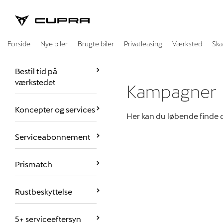
CUPRA
Forside
Nye biler
Brugte biler
Privatleasing
Værksted
Ska
Bestil tid på
værkstedet
Kampagner
Koncepter og services
Her kan du løbende finde 
Serviceabonnement
Prismatch
Rustbeskyttelse
5+ serviceeftersyn