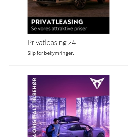
Nyheder
Tilmeld dig CU
nyhedsbrev
Privatleasing 24
Aktuelt
Slip for bekymringer.
Om os
Job og karriere