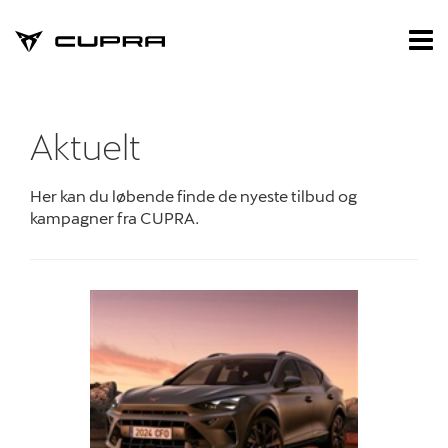
CUPRA
Tog
nav
Forside
Nye biler
Aktuelt
Brugte biler
Her kan du løbende finde de nyeste tilbud og
kampagner fra CUPRA.
Privatleasing
Værksted
Skadecenter
Tilbehør
Reservedele