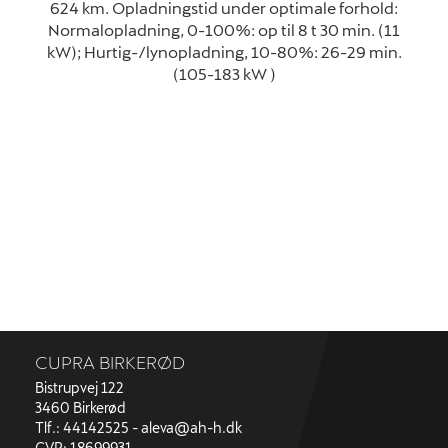
624 km. Opladningstid under optimale forhold:
Normalopladning, 0-100%: op til 8 t 30 min. (11
kW); Hurtig-/lynopladning, 10-80%: 26-29 min.
(105-183 kW )
CUPRA BIRKERØD
Bistrupvej 122
3460 Birkerød
Tlf.: 44142525 -
aleva@ah-h.dk
CVR: 18699931