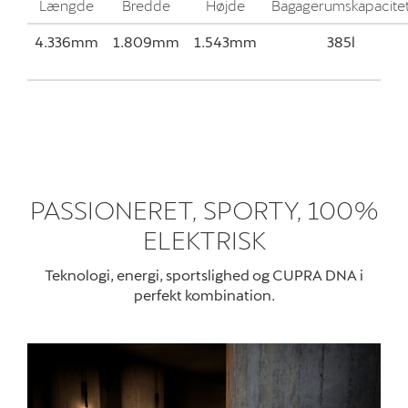
Længde
Bredde
Højde
Bagagerumskapacite
4.336mm
1.809mm
1.543mm
385l
PASSIONERET, SPORTY, 100%
ELEKTRISK
Teknologi, energi, sportslighed og CUPRA DNA i
perfekt kombination
.