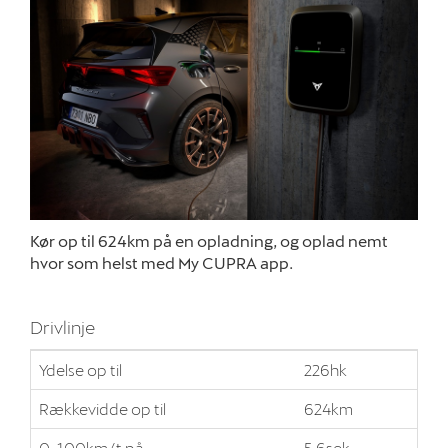
Kør op til 624km på en opladning, og oplad nemt
hvor som helst med My CUPRA app
.
Drivlinje
Ydelse op til
226hk
Rækkevidde op til
624km
0-100km/t på
5,6sek