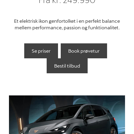
Købsguide
Et elektrisk ikon genfortolket i en perfekt balance
Book prøvetur
mellem performance, passion og funktionalitet.
Book digital rådg
Brugte biler
Se priser
Book prøvetur
Privatleasing
Bestil tilbud
Værksted
Skadecenter
Tilbehør
Reservedele