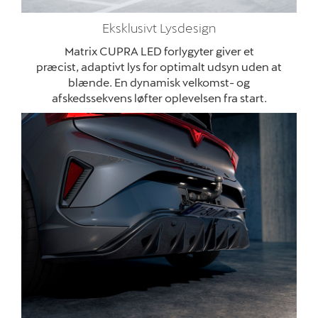
Eksklusivt Lysdesign
Matrix CUPRA LED forlygyter giver et
præcist, adaptivt lys for optimalt udsyn uden at
blænde. En dynamisk velkomst- og
afskedssekvens løfter oplevelsen fra start.