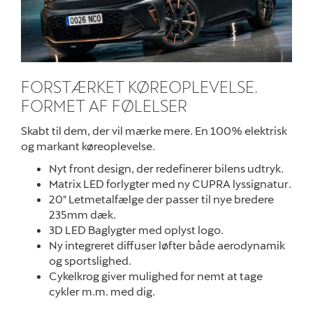
Nyheder
Om os
FORSTÆRKET KØREOPLEVELSE.
Job og karriere
FORMET AF FØLELSER
Skabt til dem, der vil mærke mere. En 100% elektrisk
og markant køreoplevelse
.
Nyt front design, der redefinerer bilens udtryk.
Matrix LED forlygter med ny CUPRA lyssignatur.
20" Letmetalfælge der passer til nye bredere
235mm dæk.
3D LED Baglygter med oplyst logo.
Ny integreret diffuser løfter både aerodynamik
og sportslighed.
Cykelkrog giver mulighed for nemt at tage
cykler m.m. med dig.