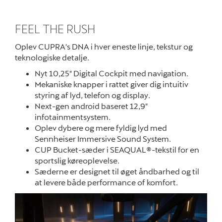
FEEL THE RUSH
Oplev CUPRA's DNA i hver eneste linje, tekstur og
teknologiske detalje
.
Nyt 10,25" Digital Cockpit med navigation.
Mekaniske knapper i rattet giver dig
intuitiv
styring af lyd, telefon og display
.
Next-gen android baseret 12,9"
infotainmentsystem.
Oplev dybere og mere fyldig lyd med
Sennheiser Immersive Sound System.
CUP Bucket-sæder i
SEAQUAL®-tekstil for en
sportslig køreoplevelse.
Sæderne er designet til øget åndbarhed og til
at levere både performance of komfort.