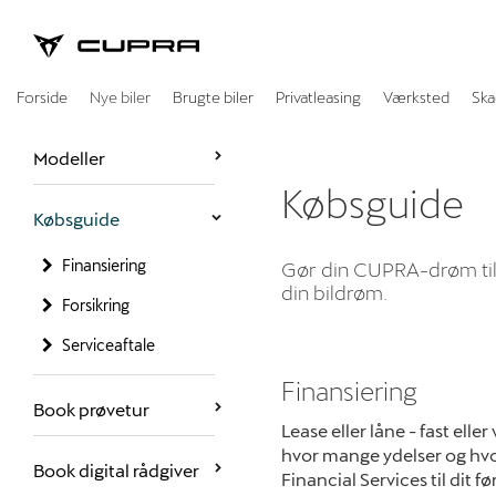
CUPRA
Forside
Nye biler
Brugte biler
Privatleasing
Værksted
Ska
Modeller
Købsguide
Købsguide
Finansiering
Gør din CUPRA-drøm til v
din bildrøm.
Forsikring
Serviceaftale
Finansiering
Book prøvetur
Lease eller låne - fast elle
hvor mange ydelser og hvo
Book digital rådgiver
Financial Services til dit f