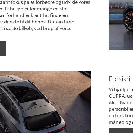
onstant fokus på at forbedre og udvikle vores
. Et bilkøb er for mange en stor
om forhandler klar til at finde en
r direkte til dit behov. Du kan få en
t næste bilkøb, ved brug af vores
Forsikri
Vi hjælper 
CUPRA, uan
Alm. Brand 
personbile
en forsikri
måned og e