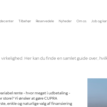
decenter
Tilbehør
Reservedele
Nyheder
Om os
Job og kar
irkelighed. Her kan du finde en samlet guide over, hvilke
r variabel rente - hvor meget i udbetaling -
r store? Vi ønsker at gøre CUPRA
ørste, enkle og naturlige valg af finansiering