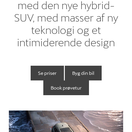
med den nye hybrid-
Købsguide
SUV, med masser af ny
Book prøvetur
teknologi og et
Book digital rådg
intimiderende design
Brugte biler
Privatleasing
Se priser
Byg din bil
Værksted
Book prøvetur
Skadecenter
Tilbehør
Reservedele