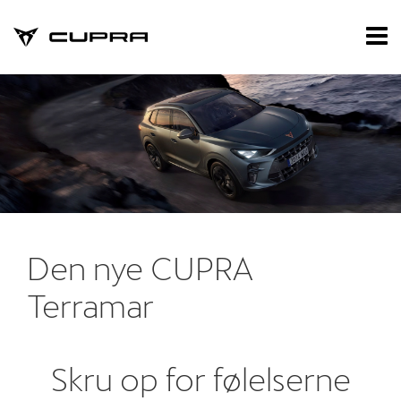
CUPRA
Tog
nav
Forside
Nye biler
Modeller
Born
Leon
Den nye CUPRA
Leon Sportstou
Formentor
Terramar
Tavascan
Terramar
Skru op for følelserne
Raval