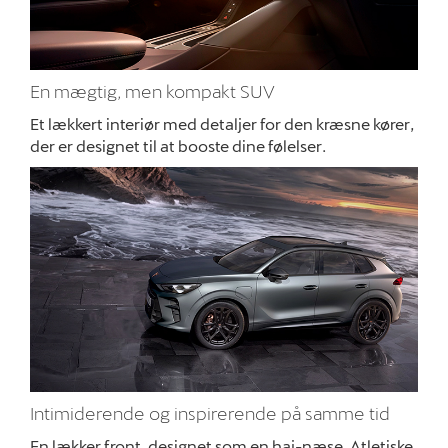
En mægtig, men kompakt SUV
Et lækkert interiør med detaljer for den kræsne kører,
der er designet til at booste dine følelser.
Intimiderende og inspirerende på samme tid
En lækker front, designet som en haj-næse. Atletiske